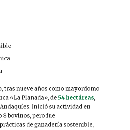
ible
nica
a
o, tras nueve años como mayordomo
inca «La Planada», de
54 hectáreas
,
 Andaquíes. Inició su actividad en
 8 bovinos, pero fue
ácticas de ganadería sostenible,